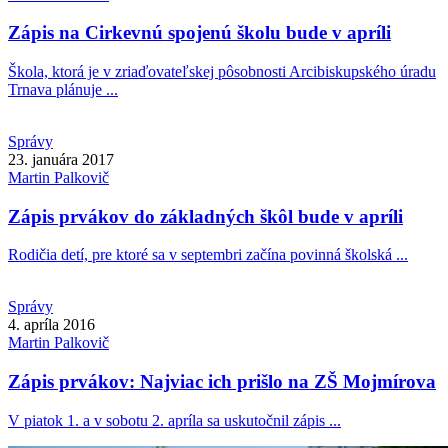
Zápis na Cirkevnú spojenú školu bude v apríli
Škola, ktorá je v zriaďovateľskej pôsobnosti Arcibiskupského úradu
Trnava plánuje ...
Správy
23. januára 2017
Martin
Palkovič
Zápis prvákov do základných škôl bude v apríli
Rodičia detí, pre ktoré sa v septembri začína povinná školská ...
Správy
4. apríla 2016
Martin
Palkovič
Zápis prvákov: Najviac ich prišlo na ZŠ Mojmírova
V piatok 1. a v sobotu 2. apríla sa uskutočnil zápis ...