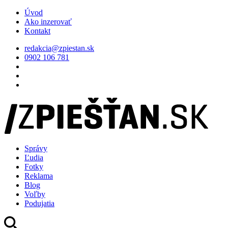
Úvod
Ako inzerovať
Kontakt
redakcia@zpiestan.sk
0902 106 781
Správy
Ľudia
Fotky
Reklama
Blog
Voľby
Podujatia