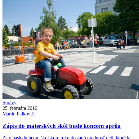
Správy
25. februára 2016
Martin
Palkovič
Zápis do materských škôl bude koncom apríla
Aj v nasledujúcom školskom roku dostanú prednosť deti, ktoré k ...