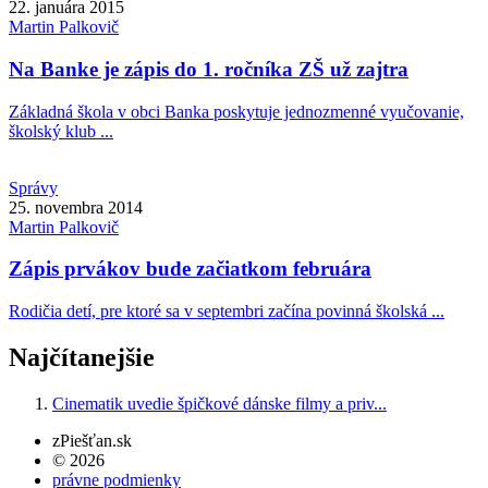
22. januára 2015
Martin
Palkovič
Na Banke je zápis do 1. ročníka ZŠ už zajtra
Základná škola v obci Banka poskytuje jednozmenné vyučovanie,
školský klub ...
Správy
25. novembra 2014
Martin
Palkovič
Zápis prvákov bude začiatkom februára
Rodičia detí, pre ktoré sa v septembri začína povinná školská ...
Najčítanejšie
Cinematik uvedie špičkové dánske filmy a priv...
zPiešťan.sk
© 2026
právne podmienky