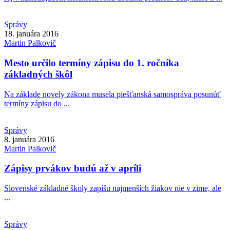
Správy
18. januára 2016
Martin
Palkovič
Mesto určilo termíny zápisu do 1. ročníka
základných škôl
Na základe novely zákona musela piešťanská samospráva posunúť
termíny zápisu do ...
Správy
8. januára 2016
Martin
Palkovič
Zápisy prvákov budú až v apríli
Slovenské základné školy zapíšu najmenších žiakov nie v zime, ale
...
Správy