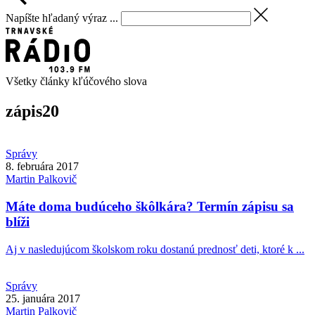
Napíšte hľadaný výraz ...
Všetky články kľúčového slova
zápis
20
Správy
8. februára 2017
Martin
Palkovič
Máte doma budúceho škôlkára? Termín zápisu sa
blíži
Aj v nasledujúcom školskom roku dostanú prednosť deti, ktoré k ...
Správy
25. januára 2017
Martin
Palkovič