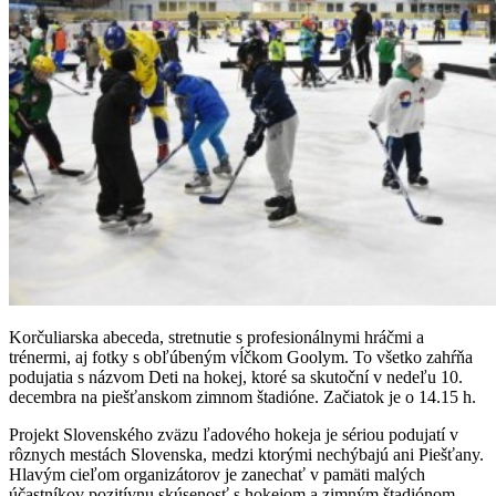
Korčuliarska abeceda, stretnutie s profesionálnymi hráčmi a
trénermi, aj fotky s obľúbeným vĺčkom Goolym. To všetko zahŕňa
podujatia s názvom Deti na hokej, ktoré sa skutoční v nedeľu 10.
decembra na piešťanskom zimnom štadióne. Začiatok je o 14.15 h.
Projekt Slovenského zväzu ľadového hokeja je sériou podujatí v
rôznych mestách Slovenska, medzi ktorými nechýbajú ani Piešťany.
Hlavým cieľom organizátorov je zanechať v pamäti malých
účastníkov pozitívnu skúsenosť s hokejom a zimným štadiónom.