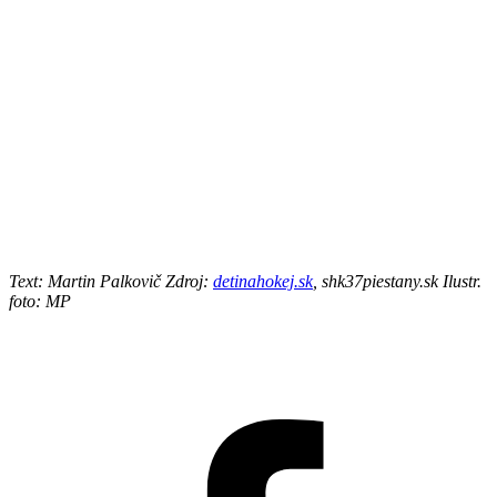
Text: Martin Palkovič Zdroj:
detinahokej.sk
, shk37piestany.sk Ilustr.
foto: MP