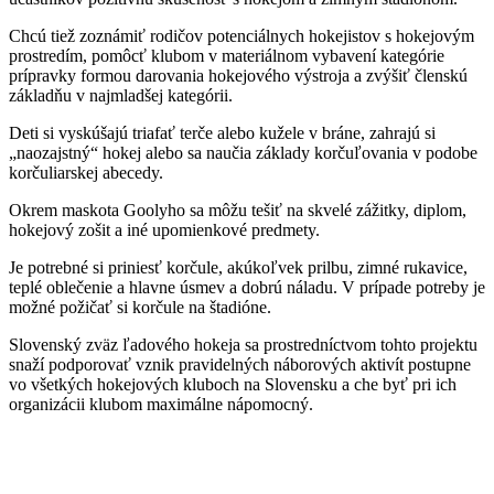
Chcú tiež zoznámiť rodičov potenciálnych hokejistov s hokejovým
prostredím, pomôcť klubom v materiálnom vybavení kategórie
prípravky formou darovania hokejového výstroja a zvýšiť členskú
základňu v najmladšej kategórii.
Deti si vyskúšajú triafať terče alebo kužele v bráne, zahrajú si
„naozajstný“ hokej alebo sa naučia základy korčuľovania v podobe
korčuliarskej abecedy.
Okrem maskota Goolyho sa môžu tešiť na skvelé zážitky, diplom,
hokejový zošit a iné upomienkové predmety.
Je potrebné si priniesť korčule, akúkoľvek prilbu, zimné rukavice,
teplé oblečenie a hlavne úsmev a dobrú náladu. V prípade potreby je
možné požičať si korčule na štadióne.
Slovenský zväz ľadového hokeja sa prostredníctvom tohto projektu
snaží podporovať vznik pravidelných náborových aktivít postupne
vo všetkých hokejových kluboch na Slovensku a che byť pri ich
organizácii klubom maximálne nápomocný.