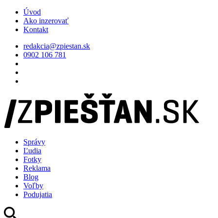
Úvod
Ako inzerovať
Kontakt
redakcia@zpiestan.sk
0902 106 781
Správy
Ľudia
Fotky
Reklama
Blog
Voľby
Podujatia