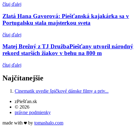
čítaj ďalej
Zlatá Hana Gavorová: Piešťanská kajakárka sa v
Portugalsku stala majsterkou sveta
čítaj ďalej
Matej Brežný z TJ DružbaPiešťany utvoril národný
rekord starších žiakov v behu na 800 m
čítaj ďalej
Najčítanejšie
Cinematik uvedie špičkové dánske filmy a priv...
zPiešťan.sk
© 2026
právne podmienky
made with
by
tomas
halo
.com