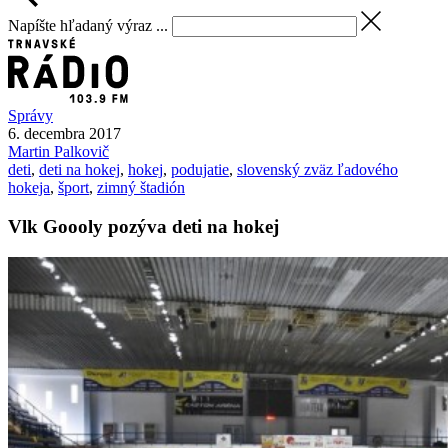
Napíšte hľadaný výraz ...
Správy
6. decembra 2017
Martin
Palkovič
deti
,
deti na hokej
,
hokej
,
podujatie
,
slovenský zväz ľadového
hokeja
,
šport
,
zimný štadión
Vlk Goooly pozýva deti na hokej