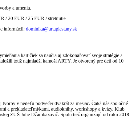
vorby a umenia.
EUR / 20 EUR / 25 EUR / stretnutie
c informácií:
dominika@artapiestany.sk
ymieňania kartičiek sa naučia aj zdokonaľovať svoje stratégie a
aložili totiž najmladší kamoši ARTY. Je otvorený pre deti od 10
ej tvorby v nedeľu podvečer dvakrát za mesiac. Čaká nás spoločné
i/kami a prekladateľmi/kami, audioknihy, workshopy a kvízy. Klub
ťanskej ZUŠ Julie Džambazovič. Spolu tiež organizujú od roku 2018
a