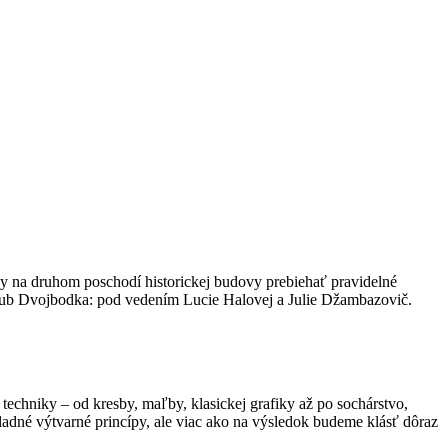
by na druhom poschodí historickej budovy prebiehať pravidelné
 klub Dvojbodka: pod vedením Lucie Halovej a Julie Džambazovič.
techniky – od kresby, maľby, klasickej grafiky až po sochárstvo,
kladné výtvarné princípy, ale viac ako na výsledok budeme klásť dôraz