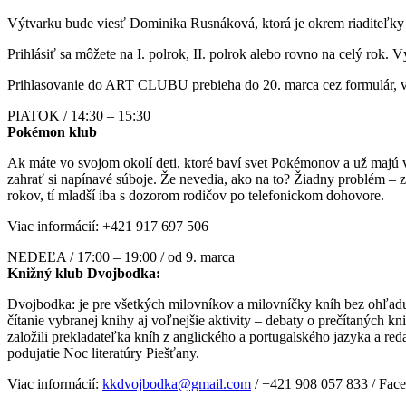
Výtvarku bude viesť Dominika Rusnáková, ktorá je okrem riaditeľk
Prihlásiť sa môžete na I. polrok, II. polrok alebo rovno na celý rok.
Prihlasovanie do ART CLUBU prebieha do 20. marca cez formulár, v 
PIATOK / 14:30 – 15:30
Pokémon klub
Ak máte vo svojom okolí deti, ktoré baví svet Pokémonov a už majú vo
zahrať si napínavé súboje. Že nevedia, ako na to? Žiadny problém – z
rokov, tí mladší iba s dozorom rodičov po telefonickom dohovore.
Viac informácií: +421 917 697 506
NEDEĽA / 17:00 – 19:00 / od 9. marca
Knižný klub Dvojbodka:
Dvojbodka: je pre všetkých milovníkov a milovníčky kníh bez ohľadu 
čítanie vybranej knihy aj voľnejšie aktivity – debaty o prečítaných k
založili prekladateľka kníh z anglického a portugalského jazyka a r
podujatie Noc literatúry Piešťany.
Viac informácií:
kkdvojbodka@gmail.com
/ +421 908 057 833 / Fac