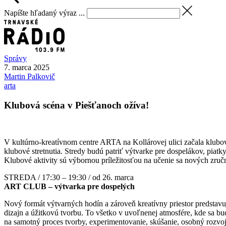
Napíšte hľadaný výraz ...
Správy
7. marca 2025
Martin
Palkovič
arta
Klubová scéna v Piešťanoch ožíva!
V kultúrno-kreatívnom centre ARTA na Kollárovej ulici začala klubo
klubové stretnutia. Stredy budú patriť výtvarke pre dospelákov, pi
Klubové aktivity sú výbornou príležitosťou na učenie sa nových zručno
STREDA / 17:30 – 19:30 / od 26. marca
ART CLUB – výtvarka pre dospelých
Nový formát výtvarných hodín a zároveň kreatívny priestor predstavuj
dizajn a úžitkovú tvorbu. To všetko v uvoľnenej atmosfére, kde sa bu
na samotný proces tvorby, experimentovanie, skúšanie, osobný rozvoj, 