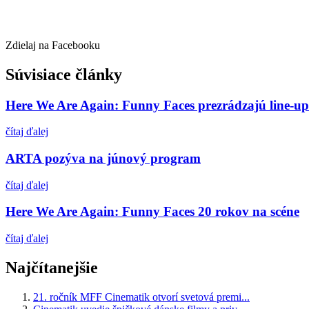
Zdielaj na Facebooku
Súvisiace články
Here We Are Again: Funny Faces prezrádzajú line-up
čítaj ďalej
ARTA pozýva na júnový program
čítaj ďalej
Here We Are Again: Funny Faces 20 rokov na scéne
čítaj ďalej
Najčítanejšie
21. ročník MFF Cinematik otvorí svetová premi...