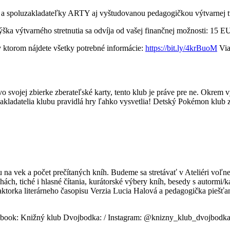
y a spoluzakladateľky ARTY aj vyštudovanou pedagogičkou výtvarnej t
 Výška výtvarného stretnutia sa odvíja od vašej finančnej možnosti: 15 
ktorom nájdete všetky potrebné informácie:
https://bit.ly/4krBuoM
Via
 svojej zbierke zberateľské karty, tento klub je práve pre ne. Okrem v
akladatelia klubu pravidlá hry ľahko vysvetlia! Detský Pokémon klub z
na vek a počet prečítaných kníh. Budeme sa stretávať v Ateliéri voľn
nihách, tiché i hlasné čítania, kurátorské výbery kníh, besedy s autorm
edaktorka literárneho časopisu Verzia Lucia Halová a pedagogička pieš
ebook: Knižný klub Dvojbodka: / Instagram: @knizny_klub_dvojbodk