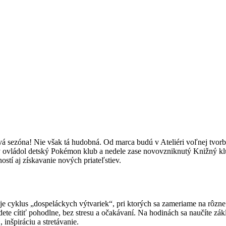
vá sezóna! Nie však tá hudobná. Od marca budú v Ateliéri voľnej tvor
atky ovládol detský Pokémon klub a nedele zase novovzniknutý Knižný
stí aj získavanie nových priateľstiev.
e cyklus „dospeláckych výtvariek“, pri ktorých sa zameriame na rôzne 
dete cítiť pohodlne, bez stresu a očakávaní. Na hodinách sa naučíte zá
inšpiráciu a stretávanie.