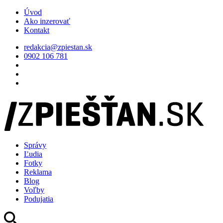
Úvod
Ako inzerovať
Kontakt
redakcia@zpiestan.sk
0902 106 781
Správy
Ľudia
Fotky
Reklama
Blog
Voľby
Podujatia