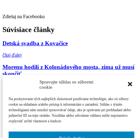
Zdielaj na Facebooku
Súvisiace články
Detská svadba z Kovačice
čítaj ďalej
Morenu hodili z Kolonádového mosta, zima už musí
skončiť
Spravujte súhlas so súbormi
čítaj ďalej
cookie
Jar v Piešťanoch privítajú folkloristi Vynášaním
Na poskytovanie tých najlepších skúseností používame technológie, ako sú súbory
Moreny
cookie na ukladanie a/alebo prístup k informáciám o zariadení. Súhlas s týmito
technológiami nám umožní spracovávať údaje, ako je správanie pri prehliadaní alebo
jedinečné ID na tejto stránke. Nesúhlas alebo odvolanie súhlasu môže nepriaznivo
čítaj ďalej
ovplyvniť určité vlastnosti a funkcie.
Najčítanejšie