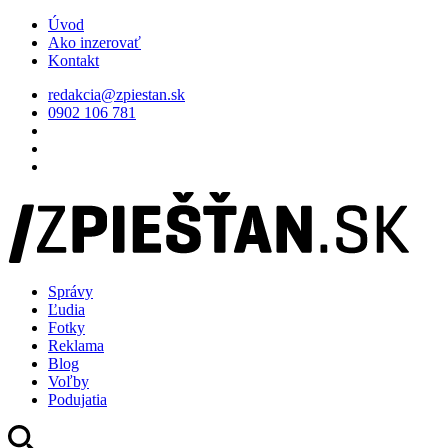
Úvod
Ako inzerovať
Kontakt
redakcia@zpiestan.sk
0902 106 781
Správy
Ľudia
Fotky
Reklama
Blog
Voľby
Podujatia