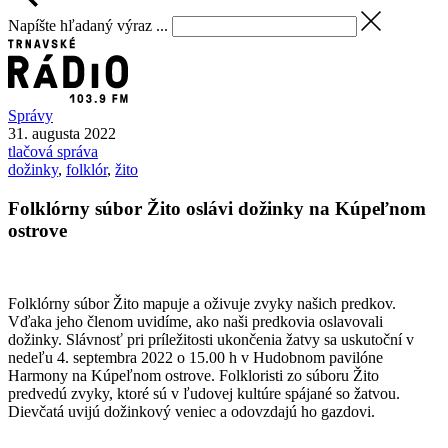
Napíšte hľadaný výraz ...
Správy
31. augusta 2022
tlačová správa
dožinky
,
folklór
,
žito
Folklórny súbor Žito oslávi dožinky na Kúpeľnom
ostrove
Folklórny súbor Žito mapuje a oživuje zvyky našich predkov.
Vďaka jeho členom uvidíme, ako naši predkovia oslavovali
dožinky. Slávnosť pri príležitosti ukončenia žatvy sa uskutoční v
nedeľu 4. septembra 2022 o 15.00 h v Hudobnom pavilóne
Harmony na Kúpeľnom ostrove. Folkloristi zo súboru Žito
predvedú zvyky, ktoré sú v ľudovej kultúre spájané so žatvou.
Dievčatá uvijú dožinkový veniec a odovzdajú ho gazdovi.