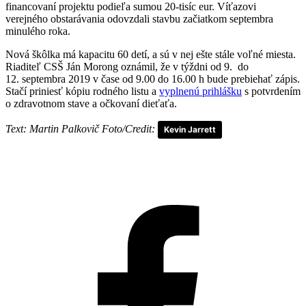
financovaní projektu podieľa sumou 20-tisíc eur. Víťazovi
verejného obstarávania odovzdali stavbu začiatkom septembra
minulého roka.
Nová škôlka má kapacitu 60 detí, a sú v nej ešte stále voľné miesta.
Riaditeľ CSŠ Ján Morong oznámil, že v týždni od 9. do
12. septembra 2019 v čase od 9.00 do 16.00 h bude prebiehať zápis.
Stačí priniesť kópiu rodného listu a
vyplnenú prihlášku
s potvrdením
o zdravotnom stave a očkovaní dieťaťa.
Text: Martin Palkovič Foto/Credit:
Kevin Jarrett