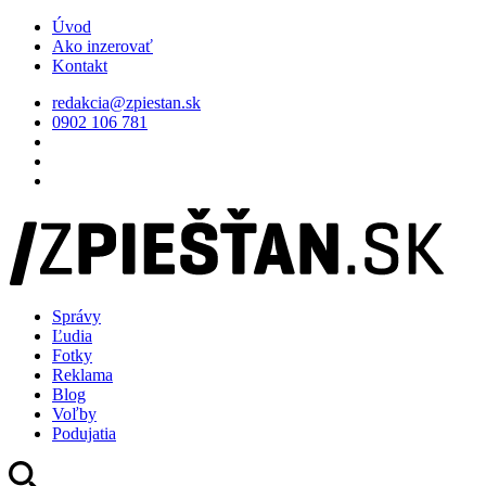
Úvod
Ako inzerovať
Kontakt
redakcia@zpiestan.sk
0902 106 781
Správy
Ľudia
Fotky
Reklama
Blog
Voľby
Podujatia