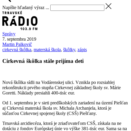
Napíšte hľadaný výraz ...
Správy
7. septembra 2019
Martin
Palkovič
cirkevná škôlka
,
materská škola
,
škôlky
,
zápis
Cirkevná škôlka stále prijíma deti
Nová škôlka sídli na Vodárenskej ulici. Vznikla po rozsiahlej
rekonštrukcii prvého stupňa Cirkevnej základnej školy sv. Márie
Goretti. Náklady presiahli 400-tisíc eur.
Od 1. septembra je v sieti predškolských zariadení na území Piešťan
aj Cirkevná materská škola sv. Michala Archanjela, ktorá je
súčasťou Cirkevnej spojenej školy (CSŠ) Piešťany.
Trnavská arcidiecéza, ktorá je zriaďovateľom CSŠ, získala na ne
dotáciu z fondov Európskej únie vo výške 381-tisíc eur. Sama sa na