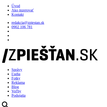
Úvod
Ako inzerovať
Kontakt
redakcia@zpiestan.sk
0902 106 781
Správy
Ľudia
Fotky
Reklama
Blog
Voľby
Podujatia