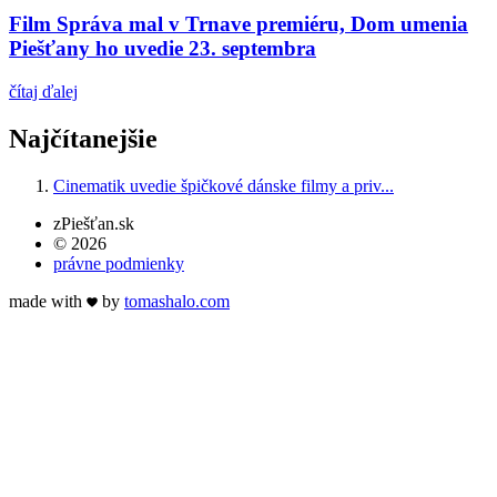
Film Správa mal v Trnave premiéru, Dom umenia
Piešťany ho uvedie 23. septembra
čítaj ďalej
Najčítanejšie
Cinematik uvedie špičkové dánske filmy a priv...
zPiešťan.sk
© 2026
právne podmienky
made with
by
tomas
halo
.com