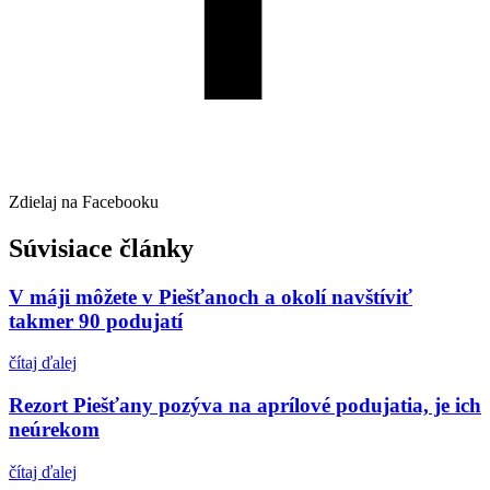
Zdielaj na Facebooku
Súvisiace články
V máji môžete v Piešťanoch a okolí navštíviť
takmer 90 podujatí
čítaj ďalej
Rezort Piešťany pozýva na aprílové podujatia, je ich
neúrekom
čítaj ďalej