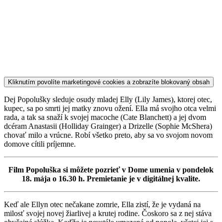
Kliknutím povolíte marketingové cookies a zobrazíte blokovaný obsah
Dej Popolušky sleduje osudy mladej Elly (Lily James), ktorej otec,
kupec, sa po smrti jej matky znovu ožení. Ella má svojho otca velmi
rada, a tak sa snaží k svojej macoche (Cate Blanchett) a jej dvom
dcéram Anastasii (Holliday Grainger) a Drizelle (Sophie McShera)
chovať milo a vrúcne. Robí všetko preto, aby sa vo svojom novom
domove cítili príjemne.
Film Popoluška si môžete pozrieť v Dome umenia v pondelok
18. mája o 16.30 h. Premietanie je v digitálnej kvalite.
Keď ale Ellyn otec nečakane zomrie, Ella zistí, že je vydaná na
milosť svojej novej žiarlivej a krutej rodine. Čoskoro sa z nej stáva