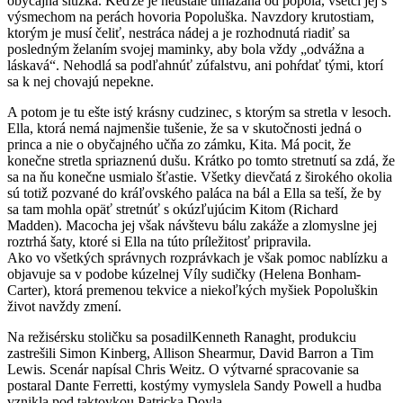
obyčajná slúžka. Keďže je neustále umazaná od popola, všetci jej s
výsmechom na perách hovoria Popoluška. Navzdory krutostiam,
ktorým je musí čeliť, nestráca nádej a je rozhodnutá riadiť sa
posledným želaním svojej maminky, aby bola vždy „odvážna a
láskavá“. Nehodlá sa podľahnúť zúfalstvu, ani pohŕdať tými, ktorí
sa k nej chovajú nepekne.
A potom je tu ešte istý krásny cudzinec, s ktorým sa stretla v lesoch.
Ella, ktorá nemá najmenšie tušenie, že sa v skutočnosti jedná o
princa a nie o obyčajného učňa zo zámku, Kita. Má pocit, že
konečne stretla spriaznenú dušu. Krátko po tomto stretnutí sa zdá, že
sa na ňu konečne usmialo šťastie. Všetky dievčatá z širokého okolia
sú totiž pozvané do kráľovského paláca na bál a Ella sa teší, že by
sa tam mohla opäť stretnúť s okúzľujúcim Kitom (Richard
Madden). Macocha jej však návštevu bálu zakáže a zlomyslne jej
roztrhá šaty, ktoré si Ella na túto príležitosť pripravila.
Ako vo všetkých správnych rozprávkach je však pomoc nablízku a
objavuje sa v podobe kúzelnej Víly sudičky (Helena Bonham-
Carter), ktorá premenou tekvice a niekoľkých myšiek Popoluškin
život navždy zmení.
Na režisérsku stoličku sa posadilKenneth Ranaght, produkciu
zastrešili Simon Kinberg, Allison Shearmur, David Barron a Tim
Lewis. Scenár napísal Chris Weitz. O výtvarné spracovanie sa
postaral Dante Ferretti, kostýmy vymyslela Sandy Powell a hudba
vznikla pod taktovkou Patricka Doyla.