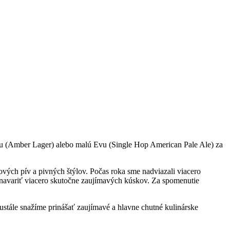
ežu (Amber Lager) alebo malú Evu (Single Hop American Pale Ale) za
vých pív a pivných štýlov. Počas roka sme nadviazali viacero
 navariť viacero skutočne zaujímavých kúskov. Za spomenutie
ustále snažíme prinášať zaujímavé a hlavne chutné kulinárske