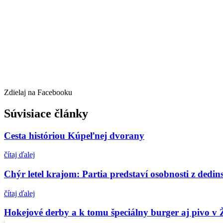
Zdielaj na Facebooku
Súvisiace články
Cesta históriou Kúpeľnej dvorany
čítaj ďalej
Chýr letel krajom: Partia predstaví osobnosti z dedin
čítaj ďalej
Hokejové derby a k tomu špeciálny burger aj pivo v 