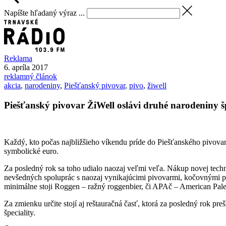
Napíšte hľadaný výraz ...
Reklama
6. apríla 2017
reklamný článok
akcia
,
narodeniny
,
Piešťanský pivovar
,
pivo
,
žiwell
Piešťanský pivovar ŽiWell oslávi druhé narodeniny š
Každý, kto počas najbližšieho víkendu príde do Piešťanského pivova
symbolické euro.
Za posledný rok sa toho udialo naozaj veľmi veľa. Nákup novej techn
nevšedných spoluprác s naozaj vynikajúcimi pivovarmi, kočovnými p
minimálne stoji Roggen – ražný roggenbier, či APAč – American Pale 
Za zmienku určite stojí aj reštauračná časť, ktorá za posledný rok 
špeciality.