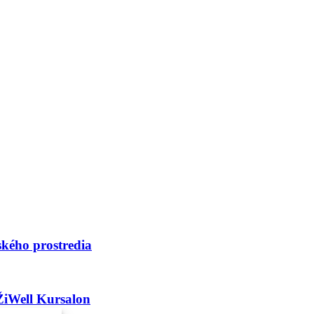
ského prostredia
ŽiWell Kursalon