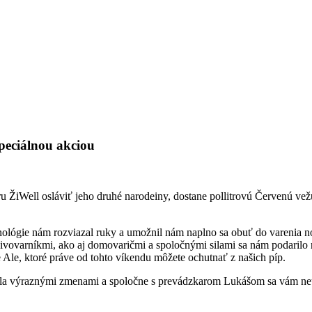
peciálnou akciou
ru ŽiWell osláviť jeho druhé narodeiny, dostane pollitrovú Červenú v
ológie nám rozviazal ruky a umožnil nám naplno sa obuť do varenia no
ivovarníkmi, ako aj domovaričmi a spoločnými silami sa nám podarilo
Ale, ktoré práve od tohto víkendu môžete ochutnať z našich píp.
prešla výraznými zmenami a spoločne s prevádzkarom Lukášom sa vám ne