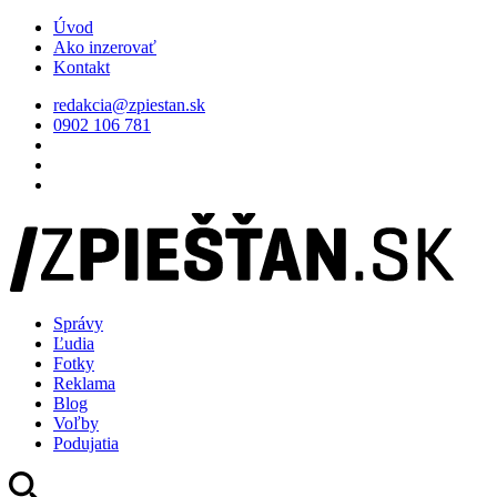
Úvod
Ako inzerovať
Kontakt
redakcia@zpiestan.sk
0902 106 781
Správy
Ľudia
Fotky
Reklama
Blog
Voľby
Podujatia