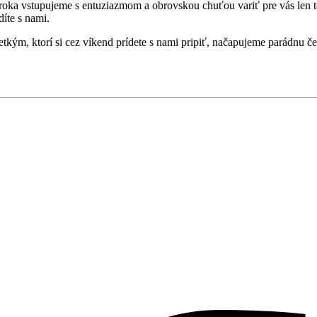
 roka vstupujeme s entuziazmom a obrovskou chuťou variť pre vás len to
íte s nami.
tkým, ktorí si cez víkend prídete s nami pripiť, načapujeme parádnu č