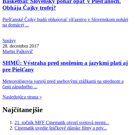
Basketbal: Slovenský pohár opäť v Piešťanoch.
Obhája Čajky trofej?
Piešťanské Čajky budú obhajovať víťazstvo v Slovenskom pohári
na domácej ...
Správy
28. decembra 2017
Martin
Palkovič
SHMÚ: Výstraha pred snežením a jazykmi platí aj
pre Piešťany
Meteorológovia varujú pred snehovými zrážkami na strednom a
časti západného ...
Nasledujúca strana »
Najčítanejšie
21. ročník MFF Cinematik otvorí svetová premi...
Cinematik uvedie špičkové dánske filmy a priv...