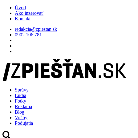
Úvod
Ako inzerovať
Kontakt
redakcia@zpiestan.sk
0902 106 781
Správy
Ľudia
Fotky
Reklama
Blog
Voľby
Podujatia