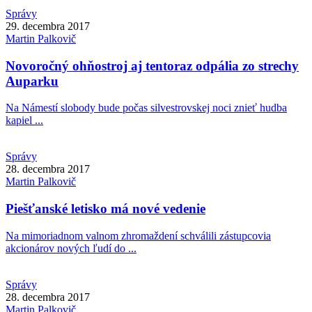
Správy
29. decembra 2017
Martin
Palkovič
Novoročný ohňostroj aj tentoraz odpália zo strechy
Auparku
Na Námestí slobody bude počas silvestrovskej noci znieť hudba
kapiel ...
Správy
28. decembra 2017
Martin
Palkovič
Piešťanské letisko má nové vedenie
Na mimoriadnom valnom zhromaždení schválili zástupcovia
akcionárov nových ľudí do ...
Správy
28. decembra 2017
Martin
Palkovič