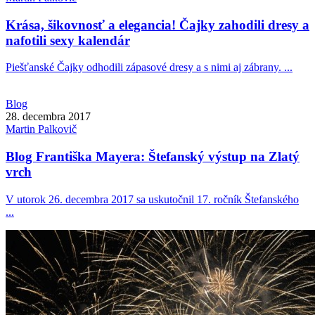
Krása, šikovnosť a elegancia! Čajky zahodili dresy a
nafotili sexy kalendár
Piešťanské Čajky odhodili zápasové dresy a s nimi aj zábrany. ...
Blog
28. decembra 2017
Martin
Palkovič
Blog Františka Mayera: Štefanský výstup na Zlatý
vrch
V utorok 26. decembra 2017 sa uskutočnil 17. ročník Štefanského
...