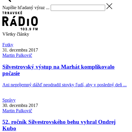
Napíšte hľadaný výraz ...
Všetky články
Fotky
31. decembra 2017
Martin
Palkovič
Silvestrovský výstup na Marhát komplikovalo
počasie
Ani nepríjemný dážď neodradil stovky ľudí, aby v posledný deň ...
Správy
30. decembra 2017
Martin
Palkovič
52. ročník Silvestrovského behu vyhral Ondrej
Kubo