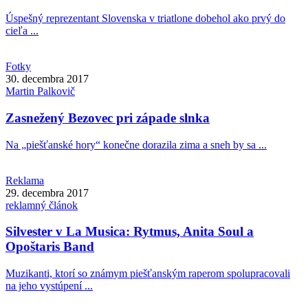
Úspešný reprezentant Slovenska v triatlone dobehol ako prvý do
cieľa ...
Fotky
30. decembra 2017
Martin
Palkovič
Zasnežený Bezovec pri západe slnka
Na „piešťanské hory“ konečne dorazila zima a sneh by sa ...
Reklama
29. decembra 2017
reklamný článok
Silvester v La Musica: Rytmus, Anita Soul a
Opoštaris Band
Muzikanti, ktorí so známym piešťanským raperom spolupracovali
na jeho vystúpení ...