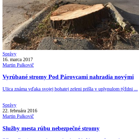
Správy
16. marca 2017
Martin
Palkovič
Vyrúbané stromy Pod Párovcami nahradia novými
Ulica známa vďaka svojej bohatej zeleni prišla v uplynulom týždni ...
Správy
22. februára 2016
Martin
Palkovič
Služby mesta rúbu nebezpečné stromy