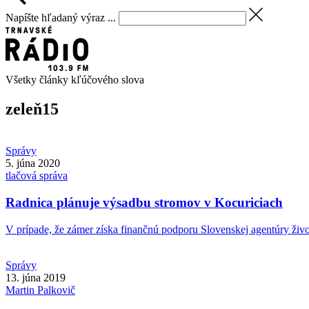
Napíšte hľadaný výraz ...
Všetky články kľúčového slova
zeleň
15
Správy
5. júna 2020
tlačová správa
Radnica plánuje výsadbu stromov v Kocuriciach
V prípade, že zámer získa finančnú podporu Slovenskej agentúry živo
Správy
13. júna 2019
Martin
Palkovič