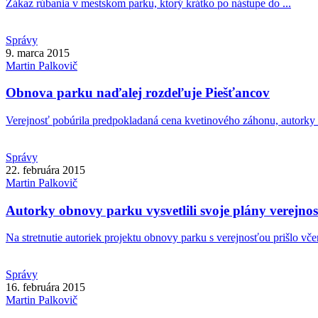
Zákaz rúbania v mestskom parku, ktorý krátko po nástupe do ...
Správy
9. marca 2015
Martin
Palkovič
Obnova parku naďalej rozdeľuje Piešťancov
Verejnosť pobúrila predpokladaná cena kvetinového záhonu, autorky pr
Správy
22. februára 2015
Martin
Palkovič
Autorky obnovy parku vysvetlili svoje plány verejnos
Na stretnutie autoriek projektu obnovy parku s verejnosťou prišlo včer
Správy
16. februára 2015
Martin
Palkovič