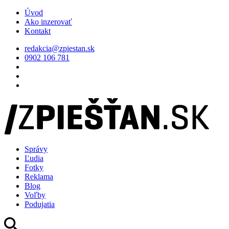
Úvod
Ako inzerovať
Kontakt
redakcia@zpiestan.sk
0902 106 781
Správy
Ľudia
Fotky
Reklama
Blog
Voľby
Podujatia