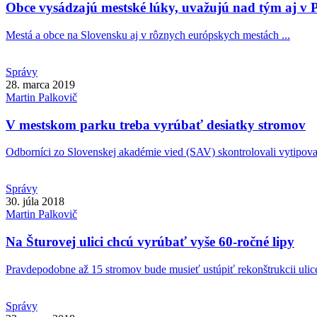
Obce vysádzajú mestské lúky, uvažujú nad tým aj v 
Mestá a obce na Slovensku aj v rôznych európskych mestách ...
Správy
28. marca 2019
Martin
Palkovič
V mestskom parku treba vyrúbať desiatky stromov
Odborníci zo Slovenskej akadémie vied (SAV) skontrolovali vytipovan
Správy
30. júla 2018
Martin
Palkovič
Na Šturovej ulici chcú vyrúbať vyše 60-ročné lipy
Pravdepodobne až 15 stromov bude musieť ustúpiť rekonštrukcii ulice 
Správy