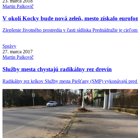
23. marca 2018
Martin
Palkovič
V okolí Kocky bude nová zeleň, mesto získalo eurofo
Zlepšenie životného prostredia v časti sídliska Prednádražie je cieľom 
Správy
27. marca 2017
Martin
Palkovič
Služby mesta chystajú radikálny rez drevín
Radikálny rez kríkov Služby mesta Piešťany (SMP) vykonávajú pred 