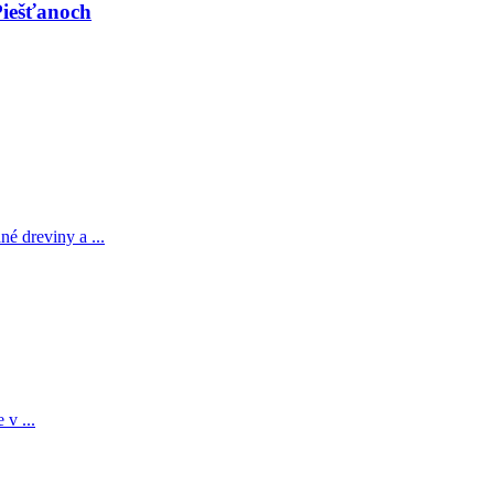
Piešťanoch
é dreviny a ...
v ...