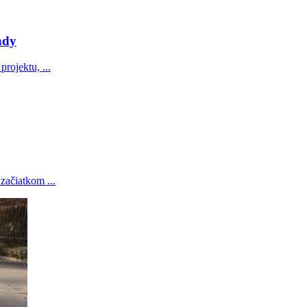
ndy
projektu, ...
začiatkom ...