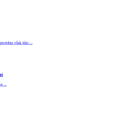
ojektu však túto ...
ti
a ...