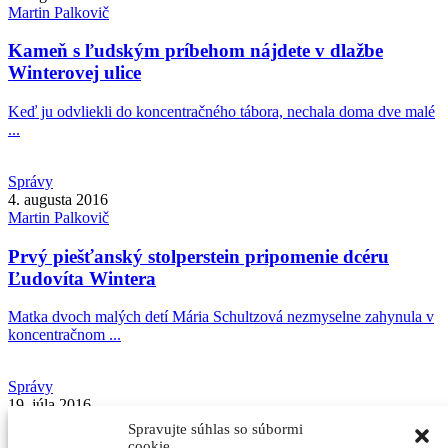
Martin
Palkovič
Kameň s ľudským príbehom nájdete v dlažbe
Winterovej ulice
Keď ju odvliekli do koncentračného tábora, nechala doma dve malé
...
Správy
4. augusta 2016
Martin
Palkovič
Prvý piešťanský stolperstein pripomenie dcéru
Ľudovíta Wintera
Matka dvoch malých detí Mária Schultzová nezmyselne zahynula v
koncentračnom ...
Správy
19. júla 2016
Martin
Palkovič
Spravujte súhlas so súbormi
cookie