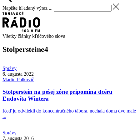
Napíšte hľadaný výraz ...
Všetky články kľúčového slova
Stolpersteine
4
Správy
6. augusta 2022
Martin
Palkovič
Stolperstein na pešej zóne pripomína dcéru
Ľudovíta Wintera
Keď ju odvliekli do koncentračného tábora, nechala doma dve malé
...
Správy
7. augusta 2016