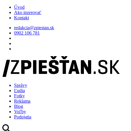
Úvod
Ako inzerovať
Kontakt
redakcia@zpiestan.sk
0902 106 781
Správy
Ľudia
Fotky
Reklama
Blog
Voľby
Podujatia