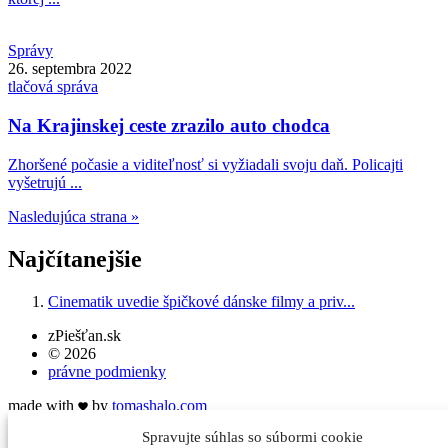
Správy
26. septembra 2022
tlačová správa
Na Krajinskej ceste zrazilo auto chodca
Zhoršené počasie a viditeľnosť si vyžiadali svoju daň. Policajti
vyšetrujú ...
Nasledujúca strana »
Najčítanejšie
Cinematik uvedie špičkové dánske filmy a priv...
zPiešťan.sk
© 2026
právne podmienky
made with
by
tomas
halo
.com
Spravujte súhlas so súbormi cookie