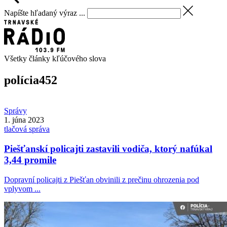
Napíšte hľadaný výraz ...
Všetky články kľúčového slova
polícia
452
Správy
1. júna 2023
tlačová správa
Piešťanskí policajti zastavili vodiča, ktorý nafúkal
3,44 promile
Dopravní policajti z Piešťan obvinili z prečinu ohrozenia pod
vplyvom ...