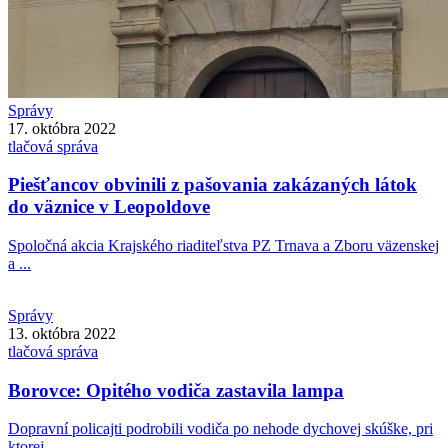
Správy
17. októbra 2022
tlačová správa
Piešťancov obvinili z pašovania zakázaných látok
do väznice v Leopoldove
Spoločná akcia Krajského riaditeľstva PZ Trnava a Zboru väzenskej
a ...
Správy
13. októbra 2022
tlačová správa
Borovce: Opitého vodiča zastavila lampa
Dopravní policajti podrobili vodiča po nehode dychovej skúške, pri
ktorej ...