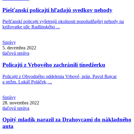
Piešťanskí policajti hľadajú svedkov nehody
Piešťanskí policajti vyšetrujú okolnosti popoludňajšej nehody na
križovatke ulíc Radlinského ...
Správy
5. decembra 2022
tlačová správa
Policajti z Vrbového zachránili tínedžerku
Policajti z Obvodného oddelenia Vrbové, práp. Pavol Bajcar
a stržm. Lukáš Poláček, ...
Správy
28. novembra 2022
tlačová správa
Opitý mladík narazil za Drahovcami do nákladného
auta