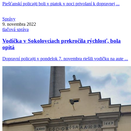
Piešťanskí policajti boli v piatok v noci privolaní k dopravnej ...
Správy
9. novembra 2022
tlačová správa
Vodička v Sokolovciach prekročila rýchlosť, bola
opitá
Dopravní policajti v pondelok 7. novembra riešili vodičku na aute ...