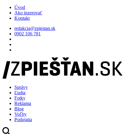
Úvod
Ako inzerovať
Kontakt
redakcia@zpiestan.sk
0902 106 781
Správy
Ľudia
Fotky
Reklama
Blog
Voľby
Podujatia