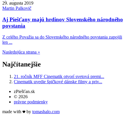
29. augusta 2019
Martin
Palkovič
Aj Piešťany majú hrdinov Slovenského národného
povstania
Z celého Považia sa do Slovenského národného povstania zapojili
len ...
Nasledujúca strana »
Najčítanejšie
21. ročník MFF Cinematik otvorí svetová premi...
Cinematik uvedie špičkové dánske filmy a priv...
zPiešťan.sk
© 2026
právne podmienky
made with
by
tomas
halo
.com