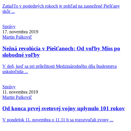
Zatiaľčo v posledných rokoch je pohľad na zasnežené Piešťany
skôr ...
Správy
17. novembra 2019
Martin
Palkovič
Nežná revolúcia v Piešťanoch: Od voľby Miss po
slobodné voľby
V deň, keď sa pri príležitosti Medzinárodného dňa študentstva
uskutočnila ...
Správy
11. novembra 2019
Martin
Palkovič
Od konca prvej svetovej vojny uplynulo 101 rokov
V pondelok 11. novembra o 11.11 h sa rozozvučali zvony ...