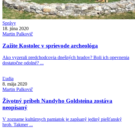
Správy
18. júna 2020
Martin
Palkovič
Zažite Kostolec v sprievode archeológa
Ako vyzerali predchodcovia dnešných hradov? Boli ich opevnenia
dostatočne odolné? ...
Ľudia
8. mája 2020
Martin
Palkovič
Životný príbeh Nandyho Goldsteina zostáva
neopísaný
V zozname kultúrnych pamiatok je zapísaný jediný piešťanský
hrob. Takmer ...