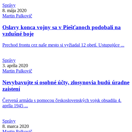
Správy
8. mája 2020
Martin
Palkovič
Oslavy konca vojny sa v Piešťanoch podobali na
vzdušné boje
Prechod frontu cez naše mesto si vyžiadal 12 obetí. Ustupujúce ...
Správy
3. apríla 2020
Martin
Palkovič
Nevybavujte si osobné účty, zlosynovia budú úradne
zaistení
Červená armáda s pomocou československých vojsk obsadila 4.
apríla 1945 ...
Správy
8. marca 2020
Martin
Palkovič