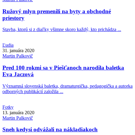
Ružový mlyn premenili na byty a obchodné
priestory
Stavba, ktorú si z diaľky všimne skoro každý, kto prichádza ...
Ľudia
31. januára 2020
Martin
Palkovič
Pred 100 rokmi sa v Piešťanoch narodila baletka
Eva Jaczová
Významná slovenská baletka, dramaturgička, pedagogička a autorka
odborných publikácií založila ...
Fotky
13. januára 2020
Martin
Palkovič
Sneh kedysi odvážali na nákladiakoch