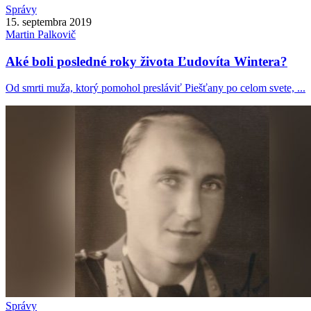
Správy
15. septembra 2019
Martin
Palkovič
Aké boli posledné roky života Ľudovíta Wintera?
Od smrti muža, ktorý pomohol presláviť Piešťany po celom svete, ...
Správy