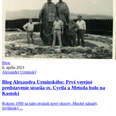
Blog
6. apríla 2021
Alexander
Urminský
Blog Alexandra Urminského: Prvé verejné
predstavenie súsošia sv. Cyrila a Metoda bolo na
Kostolci
Rokom 1990 sa nám otvárali nové obzory. Mnohé nápady,
myšlienky ...