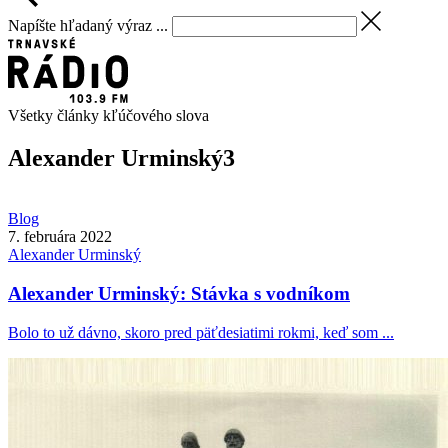
Napíšte hľadaný výraz ...
Všetky články kľúčového slova
Alexander Urminský
3
Blog
7. februára 2022
Alexander
Urminský
Alexander Urminský: Stávka s vodníkom
Bolo to už dávno, skoro pred päťdesiatimi rokmi, keď som ...