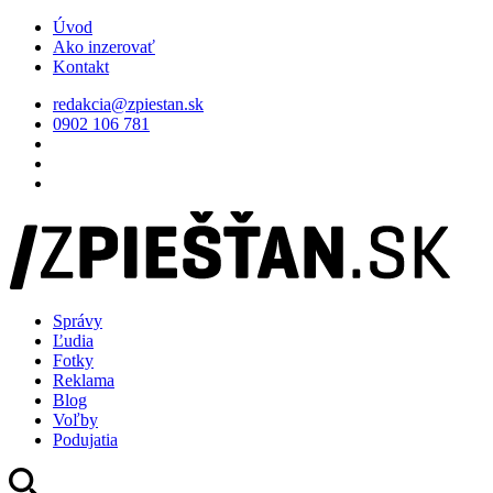
Úvod
Ako inzerovať
Kontakt
redakcia@zpiestan.sk
0902 106 781
Správy
Ľudia
Fotky
Reklama
Blog
Voľby
Podujatia