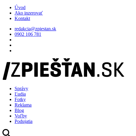
Úvod
Ako inzerovať
Kontakt
redakcia@zpiestan.sk
0902 106 781
Správy
Ľudia
Fotky
Reklama
Blog
Voľby
Podujatia