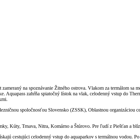
t zameraný na spoznávanie Žitného ostrova. Vlakom za termálom sa môž
onuke. Aquapass zahŕňa spiatočný lístok na vlak, celodenný vstup do T
kmi.
elezničnou spoločnosťou Slovensko (ZSSK), Oblastnou organizáciou c
mky, Kúty, Trnava, Nitra, Komárno a Štúrovo. Pre ľudí z Piešťan a blí
získajú cestujúci celodenný vstup do aquaparkov s termálnou vodou. 