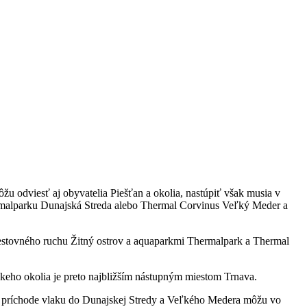
u odviesť aj obyvatelia Piešťan a okolia, nastúpiť však musia v
hermalparku Dunajská Streda alebo Thermal Corvinus Veľký Meder a
estovného ruchu Žitný ostrov a aquaparkmi Thermalpark a Thermal
zkeho okolia je preto najbližším nástupným miestom Trnava.
Po príchode vlaku do Dunajskej Stredy a Veľkého Medera môžu vo