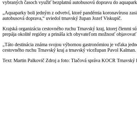
vybraných časoch využiť bezplatnú autobusovú dopravu do aquapark
„Aquaparky boli jedným z odvetví, ktoré pandémia koronavírusu zasia
autobusová doprava,“ uviedol trnavský župan Jozef Viskupič.
Krajská organizácia cestovného ruchu Trnavský kraj, ktorej členmi 
prepája okolité regióny a prináša ich obyvateľom možnosť objavovať
„Táto destinácia známa svojou výbornou gastronómiou je vďaka jedn
cestovného ruchu Trnavský kraj a trnavský vicežupan Pavol Kalman.
Text: Martin Palkovič Zdroj a foto: Tlačová správa KOCR Trnavský 