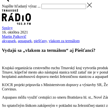
Napíšte hľadaný výraz ...
Správy
16. októbra 2021
Martin
Palkovič
akvapark
,
aquapark
,
piešťany
,
vlakom za termálom
Vydajú sa „vlakom za termálom“ aj Piešťanci?
Krajská organizácia cestovného ruchu Trnavský kraj vytvorila produk
Trnave, kúpeľné mesto ako nástupná stanica totiž zatiaľ nie je v p
bezplatnú autobusovú dopravu medzi železničnou stanicou a aquapar
KOCR projekt pripravila s Ministerstvom dopravy a výstavby SR, Ž
Corvinus.
Aquapass môžu využiť cestujúci zo smeru Bratislava hl. st., Nové Zá
So spiatočným lístkom zakúpeným v pokladni na železničnej stanici 