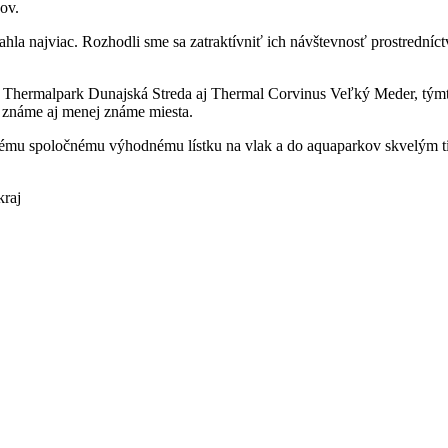
ov.
hla najviac. Rozhodli sme sa zatraktívniť ich návštevnosť prostrední
sú Thermalpark Dunajská Streda aj Thermal Corvinus Veľký Meder, týmt
 známe aj menej známe miesta.
ému spoločnému výhodnému lístku na vlak a do aquaparkov skvelým tip
kraj