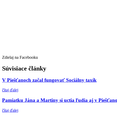
Zdielaj na Facebooku
Súvisiace články
V Piešťanoch začal fungovať Sociálny taxík
čítaj ďalej
Pamiatku Jána a Martiny si uctia ľudia aj v Piešťan
čítaj ďalej