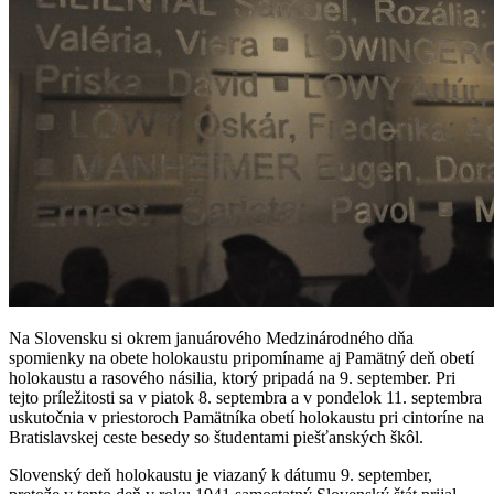
Na Slovensku si okrem januárového Medzinárodného dňa
spomienky na obete holokaustu pripomíname aj Pamätný deň obetí
holokaustu a rasového násilia, ktorý pripadá na 9. september. Pri
tejto príležitosti sa v piatok 8. septembra a v pondelok 11. septembra
uskutočnia v priestoroch Pamätníka obetí holokaustu pri cintoríne na
Bratislavskej ceste besedy so študentami piešťanských škôl.
Slovenský deň holokaustu je viazaný k dátumu 9. september,