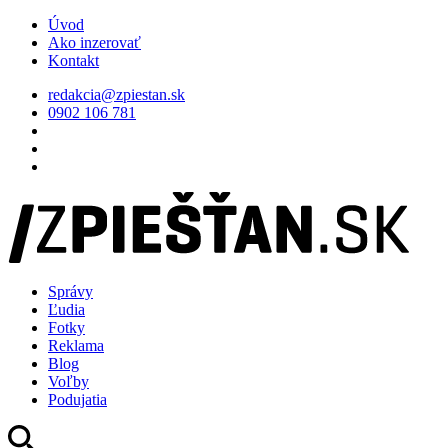
Úvod
Ako inzerovať
Kontakt
redakcia@zpiestan.sk
0902 106 781
Správy
Ľudia
Fotky
Reklama
Blog
Voľby
Podujatia