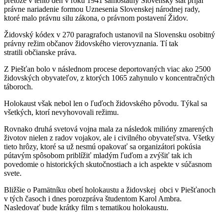
pretože v tento deň v roku 1941 samostatný Slovenský štát prijal
právne nariadenie formou Uznesenia Slovenskej národnej rady,
ktoré malo právnu silu zákona, o právnom postavení Židov.
Židovský kódex v 270 paragrafoch ustanovil na Slovensku osobitný
právny režim občanov židovského vierovyznania. Tí tak
stratili občianske práva.
Z Piešťan bolo v následnom procese deportovaných viac ako 2500
židovských obyvateľov, z ktorých 1065 zahynulo v koncentračných
táboroch.
Holokaust však nebol len o ľuďoch židovského pôvodu. Týkal sa
všetkých, ktorí nevyhovovali režimu.
Rovnako druhá svetová vojna mala za následok milióny zmarených
životov nielen z radov vojakov, ale i civilného obyvateľstva. Všetky
tieto hrôzy, ktoré sa už nesmú opakovať sa organizátori pokúsia
pútavým spôsobom priblížiť mladým ľuďom a zvýšiť tak ich
povedomie o historických skutočnostiach a ich aspekte v súčasnom
svete.
Bližšie o Pamätníku obetí holokaustu a židovskej obci v Piešťanoch
v tých časoch i dnes porozpráva študentom Karol Ambra.
Nasledovať bude krátky film s tematikou holokaustu.