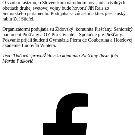
O vzniku fašizmu, o Slovenskom národnom povstaní a civilných
obetiach druhej svetovej vojny bude hovoriť Jiří Rais zo
Seniorského parlamentu. Podujatia sa zúčastní taktiež piešťanský
rabín Zef Stiefel.
Organizátormi podujatia sú Židovský komunita Piešťany, Seniorský
parlament Piešťany a OZ Pro Civitate – Spoločne pre Piešťany.
Pozvanie prijali študenti Gymnázia Pierra de Coubertina a Hotelovej
akadémie Ľudovíta Wintera.
Text: Tlačová správa/Židovská komunita Piešťany Ilustr. foto:
Martin Palkovič