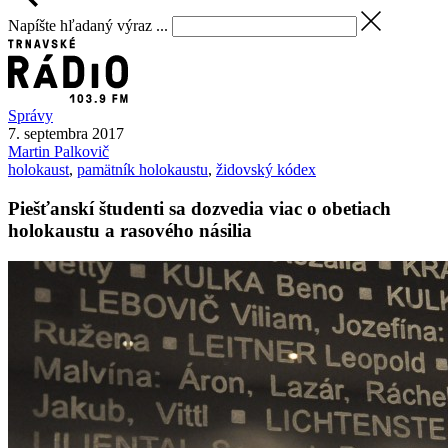
Napíšte hľadaný výraz ...
Správy
7. septembra 2017
Martin
Palkovič
holokaust
,
pamätník holokaustu
,
židovský kódex
Piešťanskí študenti sa dozvedia viac o obetiach
holokaustu a rasového násilia