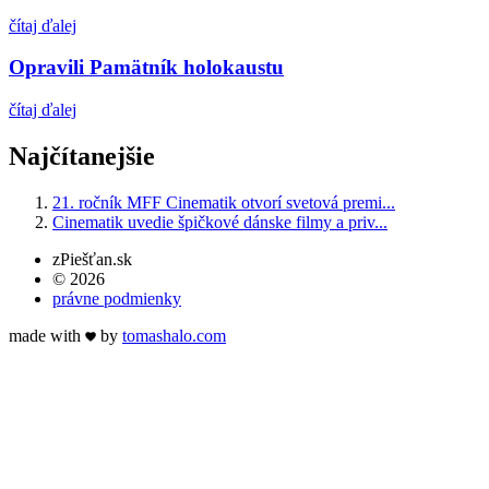
čítaj ďalej
Opravili Pamätník holokaustu
čítaj ďalej
Najčítanejšie
21. ročník MFF Cinematik otvorí svetová premi...
Cinematik uvedie špičkové dánske filmy a priv...
zPiešťan.sk
© 2026
právne podmienky
made with
by
tomas
halo
.com