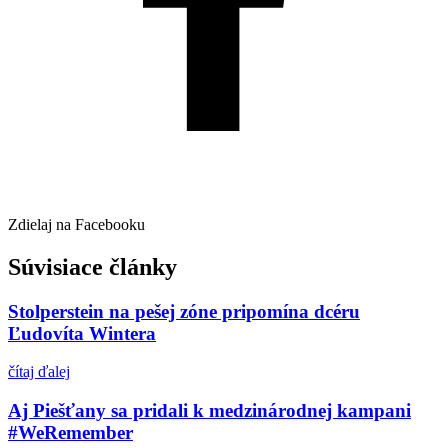
Zdielaj na Facebooku
Súvisiace články
Stolperstein na pešej zóne pripomína dcéru
Ľudovíta Wintera
čítaj ďalej
Aj Piešťany sa pridali k medzinárodnej kampani
#WeRemember