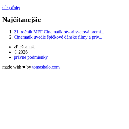
čítaj ďalej
Najčítanejšie
21. ročník MFF Cinematik otvorí svetová premi...
Cinematik uvedie špičkové dánske filmy a priv...
zPiešťan.sk
© 2026
právne podmienky
made with
by
tomas
halo
.com