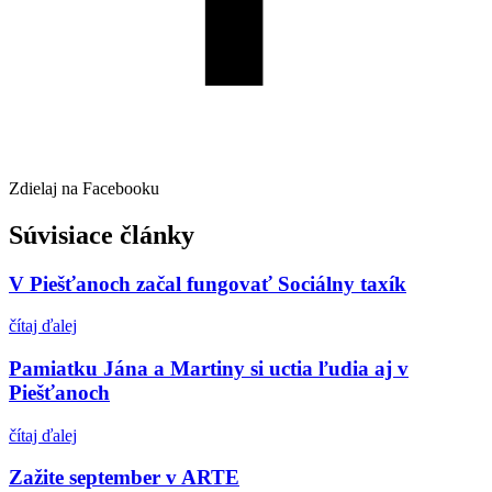
Zdielaj na Facebooku
Súvisiace články
V Piešťanoch začal fungovať Sociálny taxík
čítaj ďalej
Pamiatku Jána a Martiny si uctia ľudia aj v
Piešťanoch
čítaj ďalej
Zažite september v ARTE