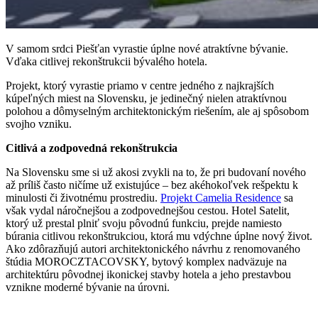
V samom srdci Piešťan vyrastie úplne nové atraktívne bývanie.
Vďaka citlivej rekonštrukcii bývalého hotela.
Projekt, ktorý vyrastie priamo v centre jedného z najkrajších
kúpeľných miest na Slovensku, je jedinečný nielen atraktívnou
polohou a dômyselným architektonickým riešením, ale aj spôsobom
svojho vzniku.
Citlivá a zodpovedná rekonštrukcia
Na Slovensku sme si už akosi zvykli na to, že pri budovaní nového
až príliš často ničíme už existujúce – bez akéhokoľvek rešpektu k
minulosti či životnému prostrediu.
Projekt Camelia Residence
sa
však vydal náročnejšou a zodpovednejšou cestou. Hotel Satelit,
ktorý už prestal plniť svoju pôvodnú funkciu, prejde namiesto
búrania citlivou rekonštrukciou, ktorá mu vdýchne úplne nový život.
Ako zdôrazňujú autori architektonického návrhu z renomovaného
štúdia MOROCZTACOVSKY, bytový komplex nadväzuje na
architektúru pôvodnej ikonickej stavby hotela a jeho prestavbou
vznikne moderné bývanie na úrovni.