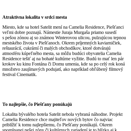
Atraktívna lokalita v srdci mesta
Miesto, kde sa hotel Satelit mení na Camelia Residence, Piešťanci
veľmi dobre poznajú. Námestie Juraja Murgaša priamo susedí
s pešou zónou aj so známou Winterovou ulicou, pulzujúcou tepnou
mestského života v Piešťanoch. Okrem príjemných kaviarničiek,
reštaurácií, cukrární či malých obchodíkov, ktoré dotvárajú
atmosféru kúpeľného mesta, sa môžu budúci obyvatelia Camelia
Residence tešiť aj na bohaté kultúrne vyžitie. Budú to mať len pár
krokov ku kinu Fontána či Domu umenia, kde sa po celý rok koná
množstvo zaujímavých podujatí, ako napríklad obľúbený filmový
festival Cinematik.
To najlepšie, čo Piešťany ponúkajú
Lokalita bývalého hotela Satelit nebola vybraná náhodne. Projekt
Camelia Residence chce majiteľov nových bytov čo najviac
priblížiť k tomu najlepšiemu, čo Piešťany ponúkajú. Okrem
spomínanej pešej zóny či kultúrnych zariadení je to blízko aj k