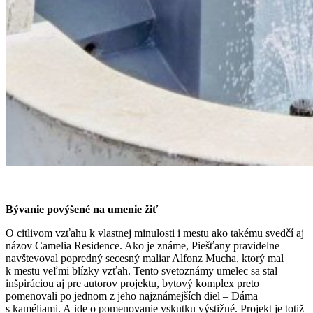
Bývanie povýšené na umenie žiť
O citlivom vzťahu k vlastnej minulosti i mestu ako takému svedčí aj
názov Camelia Residence. Ako je známe, Piešťany pravidelne
navštevoval popredný secesný maliar Alfonz Mucha, ktorý mal
k mestu veľmi blízky vzťah. Tento svetoznámy umelec sa stal
inšpiráciou aj pre autorov projektu, bytový komplex preto
pomenovali po jednom z jeho najznámejších diel – Dáma
s kaméliami. A ide o pomenovanie vskutku výstižné. Projekt je totiž