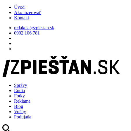
Úvod
Ako inzerovať
Kontakt
redakcia@zpiestan.sk
0902 106 781
Správy
Ľudia
Fotky
Reklama
Blog
Voľby
Podujatia