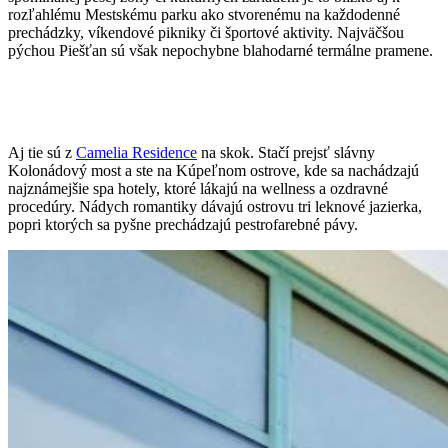
rozľahlému Mestskému parku ako stvorenému na každodenné
prechádzky, víkendové pikniky či športové aktivity. Najväčšou
pýchou Piešťan sú však nepochybne blahodarné termálne pramene.
Aj tie sú z
Camelia Residence
na skok. Stačí prejsť slávny
Kolonádový most a ste na Kúpeľnom ostrove, kde sa nachádzajú
najznámejšie spa hotely, ktoré lákajú na wellness a ozdravné
procedúry. Nádych romantiky dávajú ostrovu tri leknové jazierka,
popri ktorých sa pyšne prechádzajú pestrofarebné pávy.