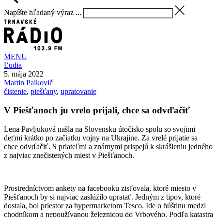
Napíšte hľadaný výraz ...
MENU
Ľudia
5. mája 2022
Martin
Palkovič
čistenie
,
piešťany
,
upratovanie
V Piešťanoch ju vrelo prijali, chce sa odvďačiť
Lena Pavljuková našla na Slovensku útočisko spolu so svojimi
deťmi krátko po začiatku vojny na Ukrajine. Za vrelé prijatie sa
chce odvďačiť. S priateľmi a známymi prispejú k skrášleniu jedného
z najviac znečistených miest v Piešťanoch.
Prostredníctvom ankety na facebooku zisťovala, ktoré miesto v
Piešťanoch by si najviac zaslúžilo upratať. Jedným z tipov, ktoré
dostala, bol priestor za hypermarketom Tesco. Ide o húštinu medzi
chodníkom a nepoužívanou železnicou do Vrbového. Podľa katastra