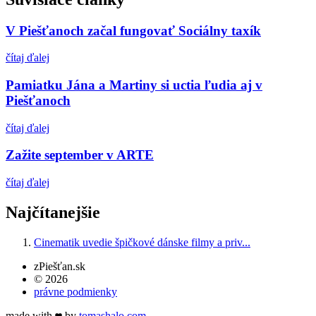
V Piešťanoch začal fungovať Sociálny taxík
čítaj ďalej
Pamiatku Jána a Martiny si uctia ľudia aj v
Piešťanoch
čítaj ďalej
Zažite september v ARTE
čítaj ďalej
Najčítanejšie
Cinematik uvedie špičkové dánske filmy a priv...
zPiešťan.sk
© 2026
právne podmienky
made with
by
tomas
halo
.com