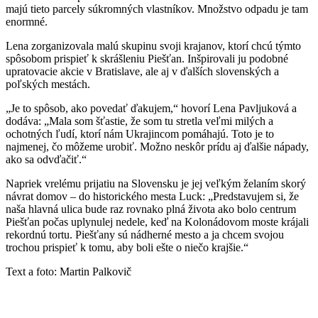
majú tieto parcely súkromných vlastníkov. Množstvo odpadu je tam
enormné.
Lena zorganizovala malú skupinu svoji krajanov, ktorí chcú týmto
spôsobom prispieť k skrášleniu Piešťan. Inšpirovali ju podobné
upratovacie akcie v Bratislave, ale aj v ďalších slovenských a
poľských mestách.
„Je to spôsob, ako povedať ďakujem,“ hovorí Lena Pavljuková a
dodáva: „Mala som šťastie, že som tu stretla veľmi milých a
ochotných ľudí, ktorí nám Ukrajincom pomáhajú. Toto je to
najmenej, čo môžeme urobiť. Možno neskôr prídu aj ďalšie nápady,
ako sa odvďačiť.“
Napriek vrelému prijatiu na Slovensku je jej veľkým želaním skorý
návrat domov – do historického mesta Luck: „Predstavujem si, že
naša hlavná ulica bude raz rovnako plná života ako bolo centrum
Piešťan počas uplynulej nedele, keď na Kolonádovom moste krájali
rekordnú tortu. Piešťany sú nádherné mesto a ja chcem svojou
trochou prispieť k tomu, aby boli ešte o niečo krajšie.“
Text a foto: Martin Palkovič