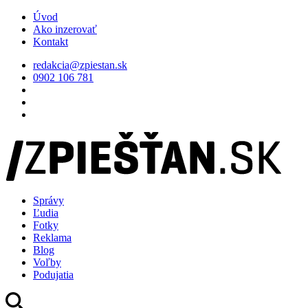
Úvod
Ako inzerovať
Kontakt
redakcia@zpiestan.sk
0902 106 781
Správy
Ľudia
Fotky
Reklama
Blog
Voľby
Podujatia