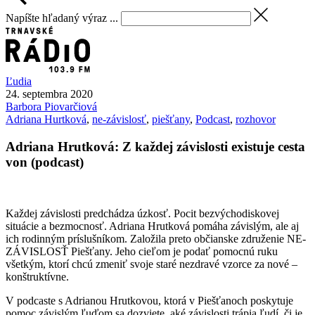
Napíšte hľadaný výraz ...
Ľudia
24. septembra 2020
Barbora
Piovarčiová
Adriana Hurtková
,
ne-závislosť
,
piešťany
,
Podcast
,
rozhovor
Adriana Hrutková: Z každej závislosti existuje cesta
von (podcast)
Každej závislosti predchádza úzkosť. Pocit bezvýchodiskovej
situácie a bezmocnosť. Adriana Hrutková pomáha závislým, ale aj
ich rodinným príslušníkom. Založila preto občianske združenie NE-
ZÁVISLOSŤ Piešťany. Jeho cieľom je podať pomocnú ruku
všetkým, ktorí chcú zmeniť svoje staré nezdravé vzorce za nové –
konštruktívne.
V podcaste s Adrianou Hrutkovou, ktorá v Piešťanoch poskytuje
pomoc závislým ľuďom sa dozviete, aké závislosti trápia ľudí, či je