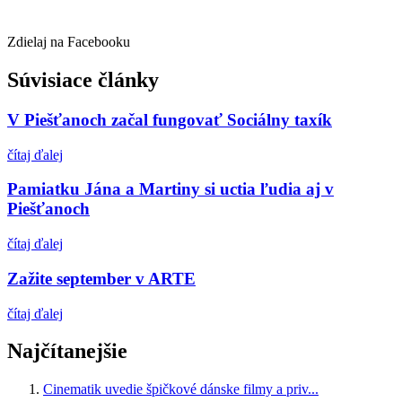
Zdielaj na Facebooku
Súvisiace články
V Piešťanoch začal fungovať Sociálny taxík
čítaj ďalej
Pamiatku Jána a Martiny si uctia ľudia aj v
Piešťanoch
čítaj ďalej
Zažite september v ARTE
čítaj ďalej
Najčítanejšie
Cinematik uvedie špičkové dánske filmy a priv...