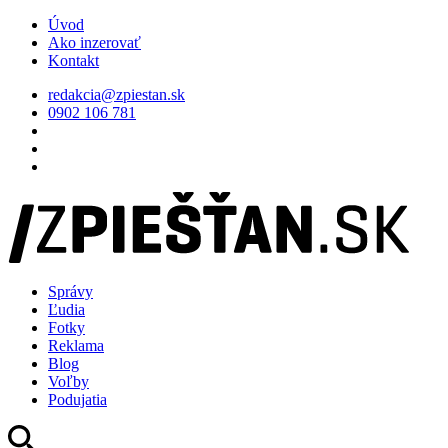
Úvod
Ako inzerovať
Kontakt
redakcia@zpiestan.sk
0902 106 781
Správy
Ľudia
Fotky
Reklama
Blog
Voľby
Podujatia