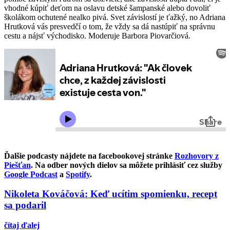
vhodné kúpiť deťom na oslavu detské šampanské alebo dovoliť
školákom ochutené nealko pivá. Svet závislostí je ťažký, no Adriana
Hrutková vás presvedčí o tom, že vždy sa dá nastúpiť na správnu
cestu a nájsť východisko. Moderuje Barbora Piovarčiová.
Ďalšie podcasty nájdete na facebookovej stránke
Rozhovory z
Piešťan
.
Na odber nových dielov sa môžete prihlásiť cez služby
Google Podcast
a
Spotify
.
Nikoleta Kováčová: Keď ucítim spomienku, recept
sa podaril
čítaj ďalej