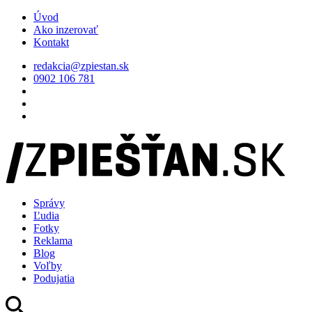
Úvod
Ako inzerovať
Kontakt
redakcia@zpiestan.sk
0902 106 781
Správy
Ľudia
Fotky
Reklama
Blog
Voľby
Podujatia