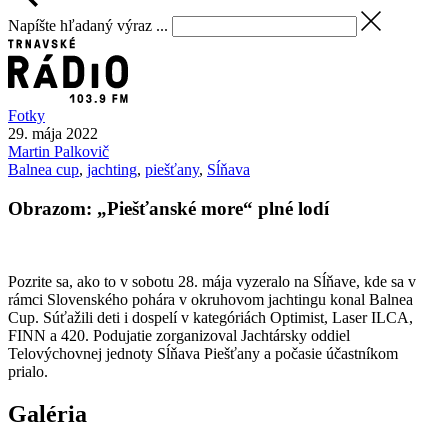
Napíšte hľadaný výraz ...
Fotky
29. mája 2022
Martin
Palkovič
Balnea cup
,
jachting
,
piešťany
,
Sĺňava
Obrazom: „Piešťanské more“ plné lodí
Pozrite sa, ako to v sobotu 28. mája vyzeralo na Sĺňave, kde sa v
rámci Slovenského pohára v okruhovom jachtingu konal Balnea
Cup. Súťažili deti i dospelí v kategóriách Optimist, Laser ILCA,
FINN a 420. Podujatie zorganizoval Jachtársky oddiel
Telovýchovnej jednoty Sĺňava Piešťany a počasie účastníkom
prialo.
Galéria