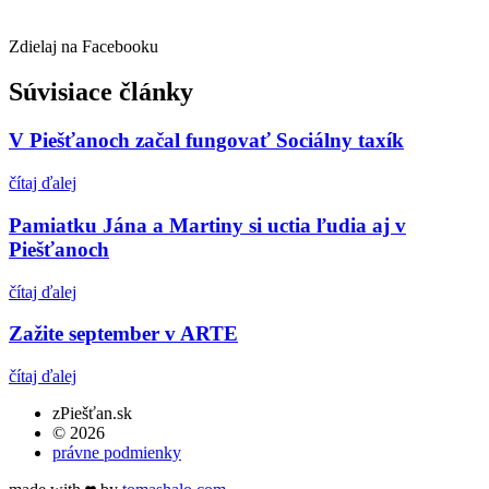
Zdielaj na Facebooku
Súvisiace články
V Piešťanoch začal fungovať Sociálny taxík
čítaj ďalej
Pamiatku Jána a Martiny si uctia ľudia aj v
Piešťanoch
čítaj ďalej
Zažite september v ARTE
čítaj ďalej
zPiešťan.sk
© 2026
právne podmienky