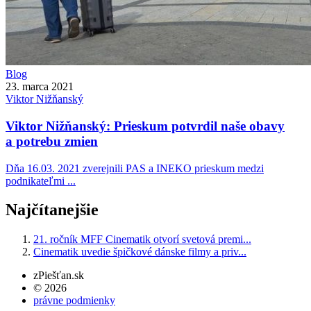
Blog
23. marca 2021
Viktor
Nižňanský
Viktor Nižňanský: Prieskum potvrdil naše obavy
a potrebu zmien
Dňa 16.03. 2021 zverejnili PAS a INEKO prieskum medzi
podnikateľmi ...
Najčítanejšie
21. ročník MFF Cinematik otvorí svetová premi...
Cinematik uvedie špičkové dánske filmy a priv...
zPiešťan.sk
© 2026
právne podmienky