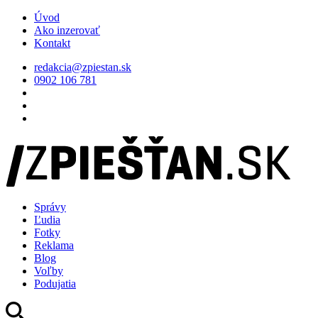
Úvod
Ako inzerovať
Kontakt
redakcia@zpiestan.sk
0902 106 781
Správy
Ľudia
Fotky
Reklama
Blog
Voľby
Podujatia